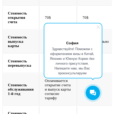
Стоимость
открытия
70$
70$
счета
Стоимость
7$
150$
выпуска
(дополнительно
(дополнительно
София
карты
70$)
150$)
Здравствуйте! Поможем с
оформлением визы в Китай,
Японию и Южную Корею без
Стоимость
личного присутствия.
15 000₽
15 000₽
перевыпуска
Напишите нам, мы Вас
проконсультируем
Оплачивается
Стоимость
открытие счета
обслуживания
и выпуск карты
1-й год
согласно
тарифу
Стоимость