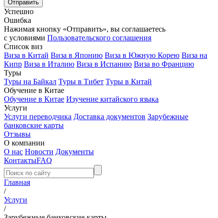
Успешно
Ошибка
Нажимая кнопку «Отправить», вы соглашаетесь
с условиями
Пользовательского соглашения
Список виз
Виза в Китай
Виза в Японию
Виза в Южную Корею
Виза на
Кипр
Виза в Италию
Виза в Испанию
Виза во Францию
Туры
Туры на Байкал
Туры в Тибет
Туры в Китай
Обучение в Китае
Обучение в Китае
Изучение китайского языка
Услуги
Услуги переводчика
Доставка документов
Зарубежные
банковские карты
Отзывы
О компании
О нас
Новости
Документы
Контакты
FAQ
Главная
/
Услуги
/
Зарубежные банковские карты