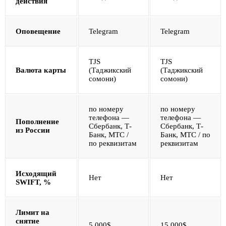
действия
Оповещение
Telegram
Telegram
TJS
TJS
Валюта карты
(Таджикский
(Таджикский
сомони)
сомони)
по номеру
по номеру
телефона —
телефона —
Пополнение
Сбербанк, Т-
Сбербанк, Т-
из России
Банк, МТС /
Банк, МТС / по
по реквизитам
реквизитам
Исходящий
Нет
Нет
SWIFT, %
Лимит на
снятие
5 000$
15 000$