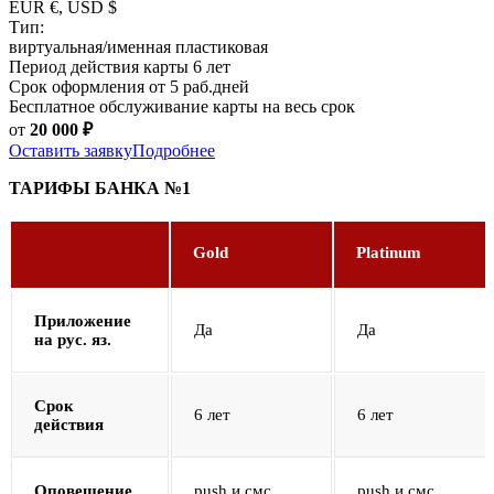
EUR €, USD $
Тип:
виртуальная/именная пластиковая
Период действия карты 6 лет
Срок оформления от 5 раб.дней
Бесплатное обслуживание карты на весь срок
от
20 000
₽
Оставить заявку
Подробнее
ТАРИФЫ БАНКА №1
Gold
Platinum
Приложение
Да
Да
на рус. яз.
Срок
6 лет
6 лет
действия
Оповещение
push и смс
push и смс