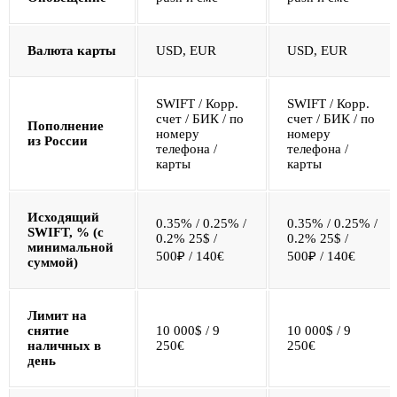
Валюта карты
USD, EUR
USD, EUR
SWIFT / Корр.
SWIFT / Корр.
счет / БИК / по
счет / БИК / по
Пополнение
номеру
номеру
из России
телефона /
телефона /
карты
карты
Исходящий
0.35% / 0.25% /
0.35% / 0.25% /
SWIFT, % (с
0.2% 25$ /
0.2% 25$ /
минимальной
500₽ / 140€
500₽ / 140€
суммой)
Лимит на
снятие
10 000$ / 9
10 000$ / 9
наличных в
250€
250€
день