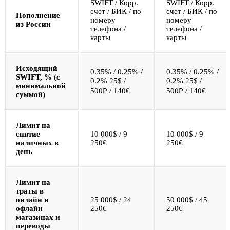
SWIFT / Корр.
SWIFT / Корр.
счет / БИК / по
счет / БИК / по
Пополнение
номеру
номеру
из России
телефона /
телефона /
карты
карты
Исходящий
0.35% / 0.25% /
0.35% / 0.25% /
SWIFT, % (с
0.2% 25$ /
0.2% 25$ /
минимальной
500₽ / 140€
500₽ / 140€
суммой)
Лимит на
снятие
10 000$ / 9
10 000$ / 9
наличных в
250€
250€
день
Лимит на
траты в
онлайн и
25 000$ / 24
50 000$ / 45
офлайн
250€
250€
магазинах и
переводы