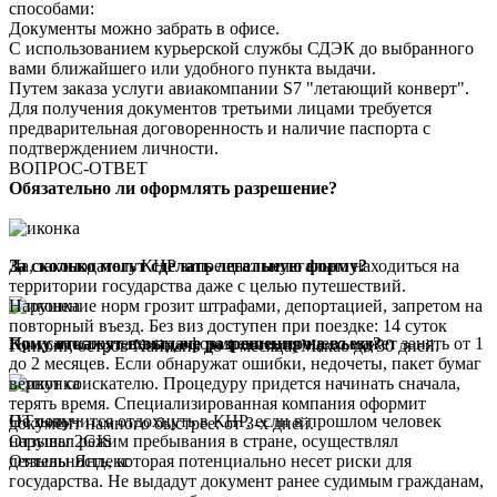
способами:
Документы можно забрать в офисе.
С использованием курьерской службы СДЭК до выбранного
вами ближайшего или удобного пункта выдачи.
Путем заказа услуги авиакомпании S7 "летающий конверт".
Для получения документов третьими лицами требуется
предварительная договоренность и наличие паспорта с
подтверждением личности.
ВОПРОС-ОТВЕТ
Обязательно ли оформлять разрешение?
Да, законодатель КНР запрещает нелегально находиться на
За сколько могут сделать легальную форму?
территории государства даже с целью путешествий.
Нарушение норм грозит штрафами, депортацией, запретом на
повторный въезд. Без виз доступен при поездке: 14 суток
При самостоятельном оформлении, процесс может занять от 1
Кому откажут в выдаче разрешения на въезд?
Гонконг, остров Хайнань до 1 месяца, Макао до 30 дней.
до 2 месяцев. Если обнаружат ошибки, недочеты, пакет бумаг
вернут соискателю. Процедуру придется начинать сначала,
терять время. Специализированная компания оформит
Не получится отдохнуть в КНР, если в прошлом человек
ОТзывы
документ намного быстрее: от 3-х дней.
нарушал режим пребывания в стране, осуществлял
Отзывы 2GIS
деятельность, которая потенциально несет риски для
Отзывы Яндекс
государства. Не выдадут документ ранее судимым гражданам,