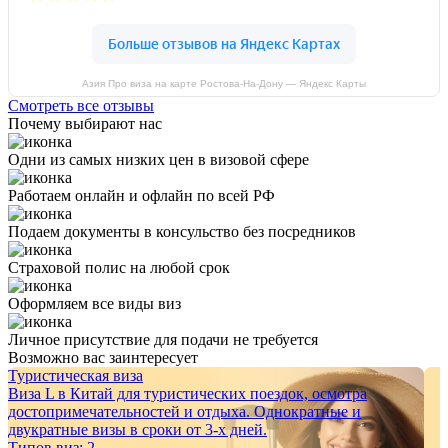
Азия Про виза на карте Ростова-На-Дону — Яндекс Карты
Смотреть все отзывы
Почему выбирают нас
Одни из самых низких цен в визовой сфере
Работаем онлайн и офлайн по всей РФ
Подаем документы в консульство без посредников
Страховой полис на любой срок
Оформляем все виды виз
Личное присутствие для подачи не требуется
Возможно вас заинтересует
Туристическая виза
Виза L в Китай для туристических поездок, осмотра
достопримечательностей и отдыха. Однократные и
двукратные визы в сроки от 3-х дней.
Типов виз:
2