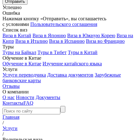
Успешно
Ошибка
Нажимая кнопку «Отправить», вы соглашаетесь
с условиями
Пользовательского соглашения
Список виз
Виза в Китай
Виза в Японию
Виза в Южную Корею
Виза на
Кипр
Виза в Италию
Виза в Испанию
Виза во Францию
Туры
Туры на Байкал
Туры в Тибет
Туры в Китай
Обучение в Китае
Обучение в Китае
Изучение китайского языка
Услуги
Услуги переводчика
Доставка документов
Зарубежные
банковские карты
Отзывы
О компании
О нас
Новости
Документы
Контакты
FAQ
Главная
/
Услуги
/
Водительская виза