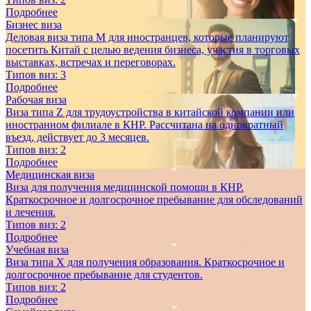
Подробнее
Бизнес виза
Деловая виза типа M для иностранцев, которые планируют
посетить Китай с целью ведения бизнеса, участия в торговых
выставках, встречах и переговорах.
Типов виз:
3
Подробнее
Рабочая виза
Виза типа Z для трудоустройства в китайской компании или
иностранном филиале в КНР. Рассчитана на однократный
въезд, действует до 3 месяцев.
Типов виз:
2
Подробнее
Медицинская виза
Виза для получения медицинской помощи в КНР.
Краткосрочное и долгосрочное пребывание для обследований
и лечения.
Типов виз:
2
Подробнее
Учебная виза
Виза типа X для получения образования. Краткосрочное и
долгосрочное пребывание для студентов.
Типов виз:
2
Подробнее